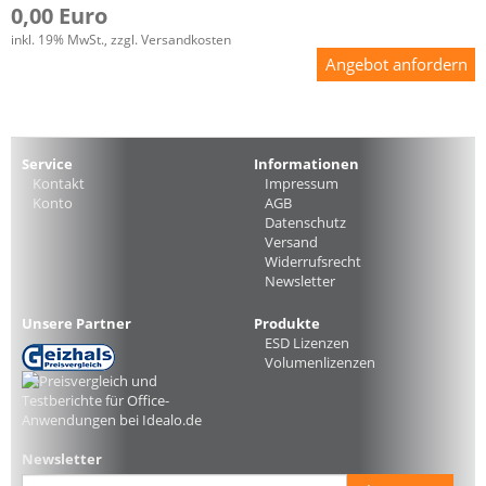
0,00 Euro
inkl. 19% MwSt., zzgl. Versandkosten
Angebot anfordern
Service
Informationen
Kontakt
Impressum
Konto
AGB
Datenschutz
Versand
Widerrufsrecht
Newsletter
Unsere Partner
Produkte
ESD Lizenzen
Volumenlizenzen
Newsletter